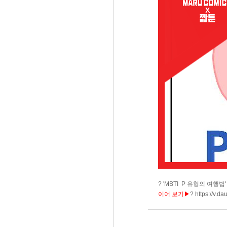
?
'MBTI P 유형의 여행법'
이어 보
기
▶
?
https://v.