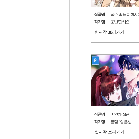
작품명
남주 좀 납치합시
작가명
조난/단시오
연재작 보러가기
작품명
비인가 접근
작가명
믄달 / 임은성
연재작 보러가기