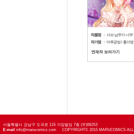
작품명
서브 남주가 너무 
작가명
마루공방 / 홍이영
연재작 보러가기
서울특별시 강남구 도곡로 115 거암빌딩 7층 (우)06253
E-mail
info@marucomics.com COPYRIGHT© 2015 MARUCOMICS AL